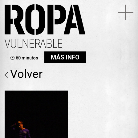
VULNERABLE
MÁS INFO
60 minutos
Volver