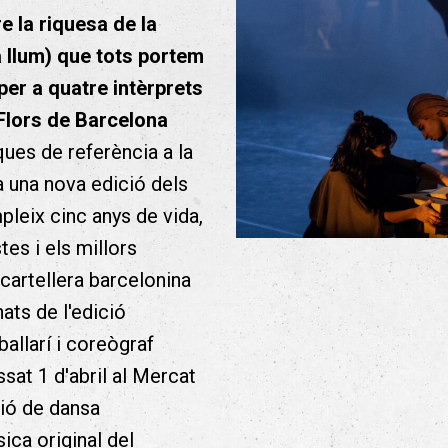
e la riquesa de la
la llum) que tots portem
er a quatre intèrprets
 Flors de Barcelona
ques de referència a la
 a una nova edició dels
leix cinc anys de vida,
tes i els millors
cartellera barcelonina
ats de l'edició
allarí i coreògraf
sat 1 d'abril al Mercat
ció de dansa
ica original del