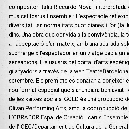
compositor italià Riccardo Nova i interpretada 
musical Icarus Ensemble.
L'espectacle reflexio
diversitat, les normalitats quotidianes i l’or (la
dins. Una obra que convida a la convivència, la to
a l'acceptació d'un mateix, amb una acurada sel
submergeix l’espectador en un viatge cap a un 
sensacions.
Els usuaris del portal d’arts escèni
guanyadors a través de la web TeatreBarcelona.
setembre. Els premiats es donaran a conèixer 
nou format especial que s’anunciarà ben aviat i
de les xarxes socials.
GOLD és una producció d
Olivan Performing Arts, amb la coproducció del
L’OBRADOR Espai de Creació, Icarus Ensemble (I
de l'ICEC/Departament de Cultura de la Generali