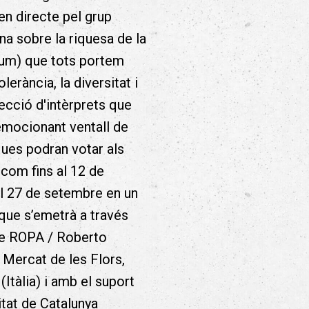
en directe pel grup
na sobre la riquesa de la
 llum) que tots portem
lerància, la diversitat i
ecció d'intèrprets que
emocionant ventall de
ques podran votar als
com fins al 12 de
el 27 de setembre en un
 que s’emetrà a través
e ROPA / Roberto
 Mercat de les Flors,
tàlia) i amb el suport
tat de Catalunya