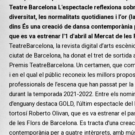
Teatre Barcelona
L'espectacle reflexiona sobr
diversitat, les normalitats quotidianes i l’or (
dins
És una creació de dansa contemporània p
que es va estrenar l'1 d'abril al Mercat de les
TeatreBarcelona, la revista digital d’arts escèni
ciutat de Barcelona, ha donat el tret de sortida
Premis TeatreBarcelona. Un certamen, que comp
i en el qual el públic reconeix les millors propos
professionals de l’escena que han passat per la 
durant la temporada 2021-2022.
Entre els nomin
d'enguany destaca GOLD, l'últim espectacle del b
tortosí Roberto Olivan, que es va estrenar el pas
de les Flors de Barcelona. Es tracta d'una crea
contemporània per a quatre intèrprets, amb mús